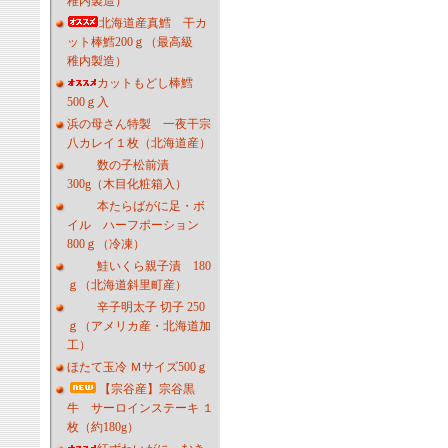
稚内製造）
北海道産真鱈 干カ
ット棒鱈200ｇ（最高級
稚内製造）
カットもどし棒鱈
500ｇ入
浜の母さん特製 一夜干宗
八カレイ１枚（北海道産）
数の子松前漬
300g（木目化粧箱入）
本たらばがに足・ボ
イル ハーフポーション
800ｇ（冷凍）
鮭いくら親子漬 180
ｇ（北海道斜里町産）
辛子明太子 切子 250
ｇ（アメリカ産・北海道加
工）
ほたて玉冷 Ｍサイズ500ｇ
【宗谷産】宗谷黒
牛 サーロインステーキ １
枚（約180g）