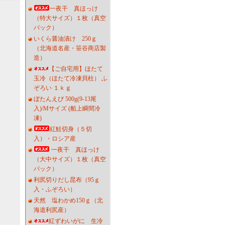
一夜干 真ほっけ
（特大サイズ）１枚（真空
パック）
いくら醤油漬け 250ｇ
（北海道名産・笹谷商店製
造）
【ご自宅用】ほたて
玉冷（ほたて冷凍貝柱） ふ
ぞろい １ｋｇ
ぼたんえび 500g(9-13尾
入)/Mサイズ (船上瞬間冷
凍)
紅鮭切身（５切
入）・ロシア産
一夜干 真ほっけ
（大中サイズ）１枚（真空
パック）
利尻切りだし昆布（95ｇ
入・ふぞろい）
天然 塩わかめ150ｇ（北
海道利尻産）
紅ずわいがに 生冷