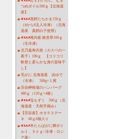
紅ずわいがに むき
つめボイル500ｇ【北海道
産】
真鱈たちかま150ｇ
（4から6玉入冷凍）（北海
道産 真鱈白子使用）
稚内産 銀杏草100ｇ
（生冷凍）
北乃嘉寿兵衛（カスベの一
夜干）190ｇ 【コリコリ
軟骨と柔らかな身の旨味干
し】
毛がに 北海道産 浜ゆで
（冷凍） 500g×１尾
宗谷岬牧場のハンバーグ
480ｇ（120ｇ×4枚）
塩もずく 500ｇ（北
海道産・天然手摘み）
【宗谷産】ホタテステー
キ 40ｇ6個入り
本たらばがに脚ボイ
ル１．５ｋｇ<冷凍・ロシ
ア産>