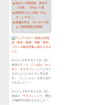
毛がに 北海道産 浜ゆで
（冷凍） 650ｇ×１尾
利尻切りだし昆布（95ｇ
入・ふぞろい）
老舗が作る ポンタラ 180
ｇ【道産真鱈を使用】
●２０１５年５月１１日（月）
放送のＺＩＰ
「にっぽん わく
わく キャラバン」
にてヒロア
キさんとジジがうろこ亭を訪
れ、「たこしゃぶ」を召しあが
られました！！
●２０１４年４月２８日（月）
放送の
「サラメシ」
にて、弊社
工場部門が紹介されました！