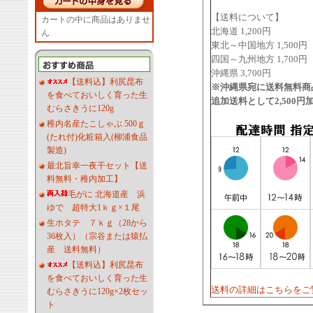
【送料について】
カートの中に商品はありませ
北海道 1,200円
ん
東北～中国地方 1,500円
四国～九州地方 1,700円
沖縄県 3,700円
【送料込】利尻昆布
※沖縄県宛に送料無料商
を食べておいしく育った生
追加送料として2,500
むらさきうに120g
稚内名産たこしゃぶ 500ｇ
(たれ付)化粧箱入(柳浦食品
製造)
最北旨幸一夜干セット【送
料無料・稚内加工】
毛がに 北海道産 浜
ゆで 超特大1ｋｇ×１尾
生ホタテ ７ｋｇ（28から
36枚入）（宗谷または猿払
産 送料無料）
【送料込】利尻昆布
を食べておいしく育った生
送料の詳細はこちらをご
むらさきうに120g×2枚セッ
ト