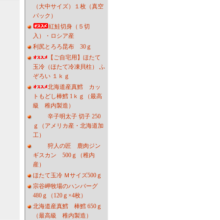
（大中サイズ）１枚（真空
パック）
紅鮭切身（５切
入）・ロシア産
利尻とろろ昆布 30ｇ
【ご自宅用】ほたて
玉冷（ほたて冷凍貝柱） ふ
ぞろい １ｋｇ
北海道産真鱈 カッ
トもどし棒鱈 1ｋｇ（最高
級 稚内製造）
辛子明太子 切子 250
ｇ（アメリカ産・北海道加
工）
狩人の匠 鹿肉ジン
ギスカン 500ｇ（稚内
産）
ほたて玉冷 Ｍサイズ500ｇ
宗谷岬牧場のハンバーグ
480ｇ（120ｇ×4枚）
北海道産真鱈 棒鱈 650ｇ
（最高級 稚内製造）