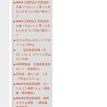
【送料込】利尻昆布
を食べておいしく育った生
むらさきうに120g×3枚セッ
ト
【送料込】利尻昆布
を食べておいしく育った生
むらさきうに120g×5枚セッ
ト
ボイルずわいがにハーフポ
ーション800ｇ
塩紅鮭姿切身（甘
口）1.2ｋｇ（アメリカ又は
ロシア産）
48時間熟成 北海道産漬魚
セット（化粧箱入）
宗谷産 煮だこ頭 １玉
（700ｇから1ｋｇ）
北海道産真鱈 カッ
トもどし棒鱈 1ｋｇ（最高
級 稚内製造）
北海道産真鱈 棒鱈
９００ｇ前後 （最高級