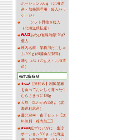
ポーション500ｇ（北海道
産・加熱調理用・袋入パッ
ケージ）
ソフト貝柱８粒入
（北海道猿払産）
あわび粕味噌漬 70g2
個入
稚内名産 業務用たこしゃ
ぶ 500ｇ(柳浦食品製造)
味なつぶ（70ｇ入・北海道
産）
【送料込】利尻昆布
を食べておいしく育った生
むらさきうに120g
天然 塩わかめ150ｇ（北
海道利尻産）
最北旨幸一夜干セット【送
料無料・稚内加工】
紅ずわいがに 生冷
ポーション500ｇ（北海道