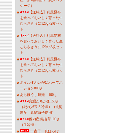
産・加熱調理用・袋入パッ
ケージ）
【送料込】利尻昆布
を食べておいしく育った生
むらさきうに120g×2枚セッ
ト
【送料込】利尻昆布
を食べておいしく育った生
むらさきうに120g×3枚セッ
ト
【送料込】利尻昆布
を食べておいしく育った生
むらさきうに120g×5枚セッ
ト
ボイルずわいがにハーフポ
ーション800ｇ
あらほぐし焼鮭 100ｇ
真鱈たちかま150ｇ
（4から6玉入冷凍）（北海
道産 真鱈白子使用）
稚内産 銀杏草100ｇ
（生冷凍）
一夜干 真ほっけ