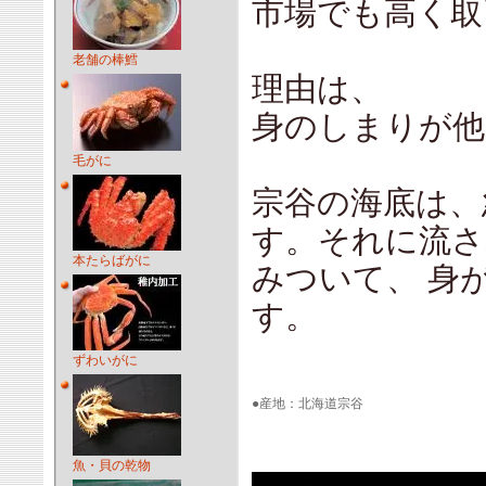
市場でも高く取
老舗の棒鱈
理由は、
身のしまりが他
毛がに
宗谷の海底は、
す。それに流
本たらばがに
みついて、 身
す。
ずわいがに
●産地：北海道宗谷
魚・貝の乾物