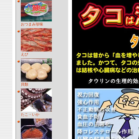
おつまみ珍味
えび
貝類
たこ・いか