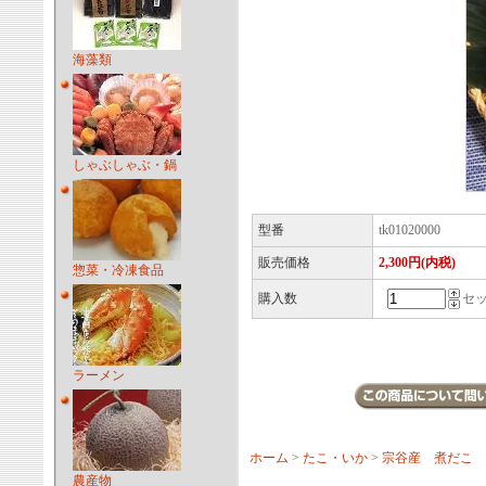
海藻類
しゃぶしゃぶ・鍋
型番
tk01020000
販売価格
2,300円(内税)
惣菜・冷凍食品
購入数
セ
ラーメン
ホーム
>
たこ・いか
>
宗谷産 煮だこ 
農産物