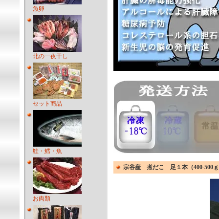
魚卵
北の一夜干し
セット商品
鮭・鱈・魚
宗谷産 煮だこ 足１本（400-5
お肉類