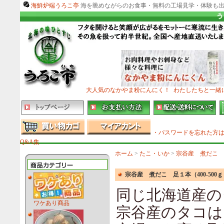
海鮮炉端うろこ亭
海を眺めながらのお食事・無料の工場見学・体験も出
大人気のなかやま粉にんにく！
わたしたちと一緒
・パスワードを忘れた方
Q&A集
ホーム
>
たこ・いか
>
宗谷産 煮だこ 
宗谷産 煮だこ 足１本（400-50
同じ北海道産の
ワケあり商品
宗谷産のタコは