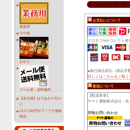
お支払いについて
業務用
その他
クロネコWebコレクト使
おせち
●銀行振込前払（振込手
詳しくはこちらをご覧く
配送について
メール便・送料無料
【配送業者】
【未冷凍】ゆであがり毛が
ヤマト運輸株式会社・佐
に
ALL1,080円以下！プチ価格
荷物お問い合わせ
商品