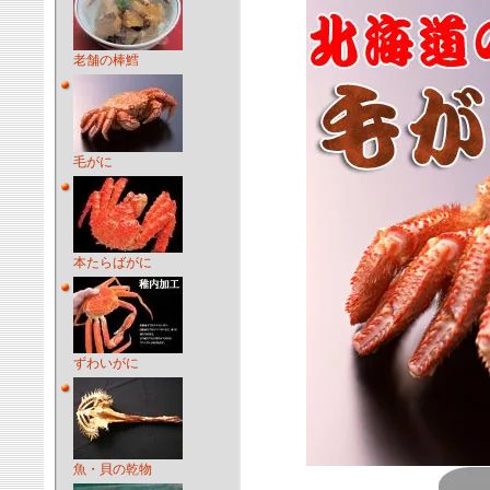
老舗の棒鱈
毛がに
本たらばがに
ずわいがに
魚・貝の乾物