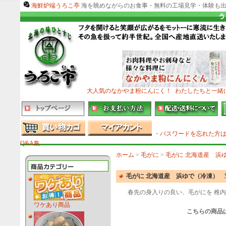
海鮮炉端うろこ亭
海を眺めながらのお食事・無料の工場見学・体験も出
大人気のなかやま粉にんにく！
わたしたちと一緒
・パスワードを忘れた方
Q&A集
ホーム
>
毛がに
>
毛がに 北海道産 浜ゆ
毛がに 北海道産 浜ゆで（冷凍） 50
春先の身入りの良い、毛がにを 稚
ワケあり商品
こちらの商品