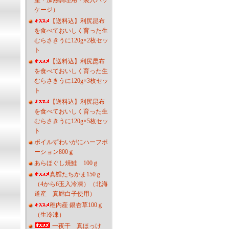
産・加熱調理用・袋入パッ
ケージ）
【送料込】利尻昆布
を食べておいしく育った生
むらさきうに120g×2枚セッ
ト
【送料込】利尻昆布
を食べておいしく育った生
むらさきうに120g×3枚セッ
ト
【送料込】利尻昆布
を食べておいしく育った生
むらさきうに120g×5枚セッ
ト
ボイルずわいがにハーフポ
ーション800ｇ
あらほぐし焼鮭 100ｇ
真鱈たちかま150ｇ
（4から6玉入冷凍）（北海
道産 真鱈白子使用）
稚内産 銀杏草100ｇ
（生冷凍）
一夜干 真ほっけ