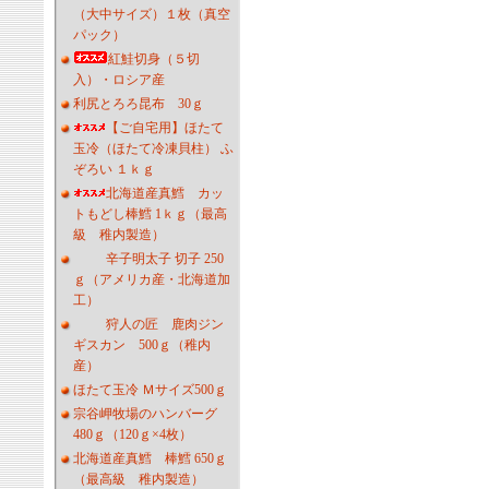
（大中サイズ）１枚（真空
パック）
紅鮭切身（５切
入）・ロシア産
利尻とろろ昆布 30ｇ
【ご自宅用】ほたて
玉冷（ほたて冷凍貝柱） ふ
ぞろい １ｋｇ
北海道産真鱈 カッ
トもどし棒鱈 1ｋｇ（最高
級 稚内製造）
辛子明太子 切子 250
ｇ（アメリカ産・北海道加
工）
狩人の匠 鹿肉ジン
ギスカン 500ｇ（稚内
産）
ほたて玉冷 Ｍサイズ500ｇ
宗谷岬牧場のハンバーグ
480ｇ（120ｇ×4枚）
北海道産真鱈 棒鱈 650ｇ
（最高級 稚内製造）