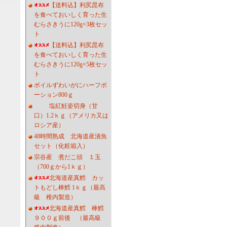
【送料込】利尻昆布
を食べておいしく育った生
むらさきうに120g×3枚セッ
ト
【送料込】利尻昆布
を食べておいしく育った生
むらさきうに120g×5枚セッ
ト
ボイルずわいがにハーフポ
ーション800ｇ
塩紅鮭姿切身（甘
口）1.2ｋｇ（アメリカ又は
ロシア産）
48時間熟成 北海道産漬魚
セット（化粧箱入）
宗谷産 煮だこ頭 １玉
（700ｇから1ｋｇ）
北海道産真鱈 カッ
トもどし棒鱈 1ｋｇ（最高
級 稚内製造）
北海道産真鱈 棒鱈
９００ｇ前後 （最高級