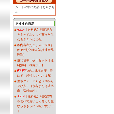
カートの中に商品はありませ
ん
【送料込】利尻昆布
を食べておいしく育った生
むらさきうに120g
稚内名産たこしゃぶ 500ｇ
(たれ付)化粧箱入(柳浦食品
製造)
最北旨幸一夜干セット【送
料無料・稚内加工】
毛がに 北海道産 浜
ゆで 超特大1ｋｇ×１尾
生ホタテ ７ｋｇ（28から
36枚入）（宗谷または猿払
産 送料無料）
【送料込】利尻昆布
を食べておいしく育った生
むらさきうに120g×2枚セッ
ト