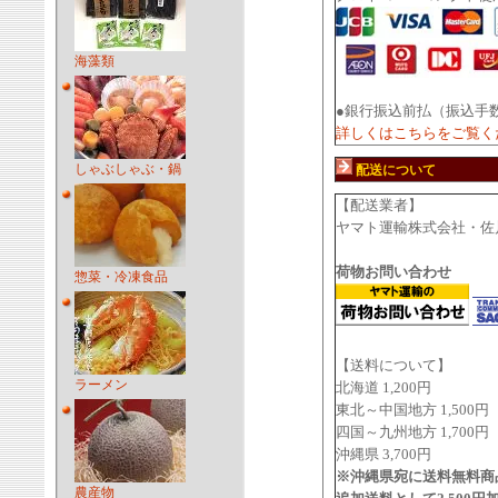
海藻類
●銀行振込前払（振込手
詳しくはこちらをご覧く
しゃぶしゃぶ・鍋
配送について
【配送業者】
ヤマト運輸株式会社・佐
荷物お問い合わせ
惣菜・冷凍食品
【送料について】
ラーメン
北海道 1,200円
東北～中国地方 1,500円
四国～九州地方 1,700円
沖縄県 3,700円
※沖縄県宛に送料無料商
農産物