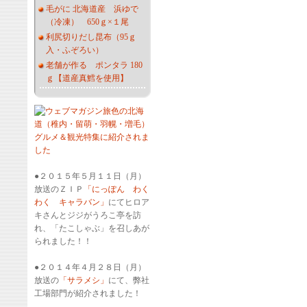
毛がに 北海道産 浜ゆで
（冷凍） 650ｇ×１尾
利尻切りだし昆布（95ｇ
入・ふぞろい）
老舗が作る ポンタラ 180
ｇ【道産真鱈を使用】
●２０１５年５月１１日（月）
放送のＺＩＰ
「にっぽん わく
わく キャラバン」
にてヒロア
キさんとジジがうろこ亭を訪
れ、「たこしゃぶ」を召しあが
られました！！
●２０１４年４月２８日（月）
放送の
「サラメシ」
にて、弊社
工場部門が紹介されました！