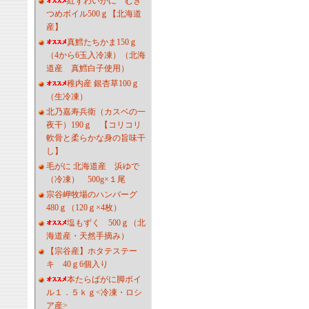
紅ずわいがに むき
つめボイル500ｇ【北海道
産】
真鱈たちかま150ｇ
（4から6玉入冷凍）（北海
道産 真鱈白子使用）
稚内産 銀杏草100ｇ
（生冷凍）
北乃嘉寿兵衛（カスベの一
夜干）190ｇ 【コリコリ
軟骨と柔らかな身の旨味干
し】
毛がに 北海道産 浜ゆで
（冷凍） 500g×１尾
宗谷岬牧場のハンバーグ
480ｇ（120ｇ×4枚）
塩もずく 500ｇ（北
海道産・天然手摘み）
【宗谷産】ホタテステー
キ 40ｇ6個入り
本たらばがに脚ボイ
ル１．５ｋｇ<冷凍・ロシ
ア産>