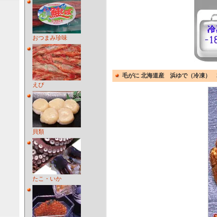
おつまみ珍味
毛がに 北海道産 浜ゆで（冷凍） 5
えび
貝類
たこ・いか