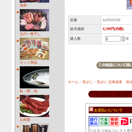
魚卵
型番
ke05050100
販売価格
6,500円(内税)
北の一夜干し
購入数
尾
セット商品
ホーム
>
毛がに
>
毛がに 北海道産 浜ゆ
鮭・鱈・魚
お支払いについて
お肉類
クロネコWebコレクト使