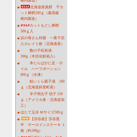
稚内製造）
北海道産真鱈 干カ
ット棒鱈200ｇ（最高級
稚内製造）
カットもどし棒鱈
500ｇ入
浜の母さん特製 一夜干宗
八カレイ１枚（北海道産）
数の子松前漬
300g（木目化粧箱入）
本たらばがに足・ボ
イル ハーフポーション
800ｇ（冷凍）
鮭いくら親子漬 180
ｇ（北海道斜里町産）
辛子明太子 切子 250
ｇ（アメリカ産・北海道加
工）
ほたて玉冷 Ｍサイズ500ｇ
【宗谷産】宗谷黒
牛 サーロインステーキ １
枚（約180g）