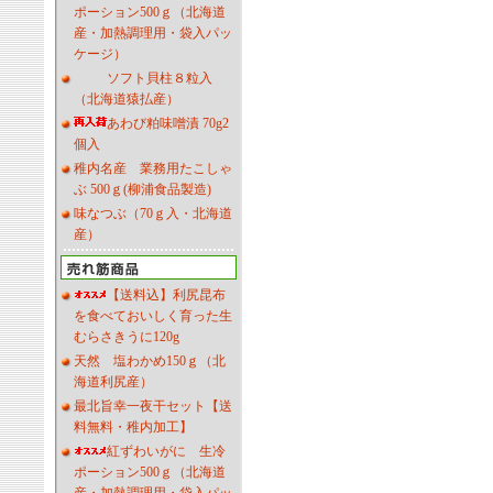
ポーション500ｇ（北海道
産・加熱調理用・袋入パッ
ケージ）
ソフト貝柱８粒入
（北海道猿払産）
あわび粕味噌漬 70g2
個入
稚内名産 業務用たこしゃ
ぶ 500ｇ(柳浦食品製造)
味なつぶ（70ｇ入・北海道
産）
【送料込】利尻昆布
を食べておいしく育った生
むらさきうに120g
天然 塩わかめ150ｇ（北
海道利尻産）
最北旨幸一夜干セット【送
料無料・稚内加工】
紅ずわいがに 生冷
ポーション500ｇ（北海道