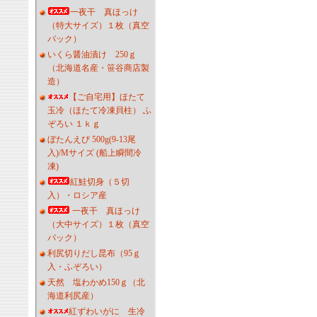
一夜干 真ほっけ
（特大サイズ）１枚（真空
パック）
いくら醤油漬け 250ｇ
（北海道名産・笹谷商店製
造）
【ご自宅用】ほたて
玉冷（ほたて冷凍貝柱） ふ
ぞろい １ｋｇ
ぼたんえび 500g(9-13尾
入)/Mサイズ (船上瞬間冷
凍)
紅鮭切身（５切
入）・ロシア産
一夜干 真ほっけ
（大中サイズ）１枚（真空
パック）
利尻切りだし昆布（95ｇ
入・ふぞろい）
天然 塩わかめ150ｇ（北
海道利尻産）
紅ずわいがに 生冷