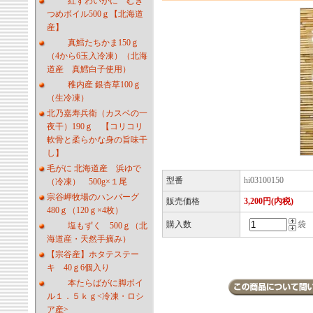
紅ずわいがに むき
つめボイル500ｇ【北海道
産】
真鱈たちかま150ｇ
（4から6玉入冷凍）（北海
道産 真鱈白子使用）
稚内産 銀杏草100ｇ
（生冷凍）
北乃嘉寿兵衛（カスベの一
夜干）190ｇ 【コリコリ
軟骨と柔らかな身の旨味干
し】
毛がに 北海道産 浜ゆで
型番
hi03100150
（冷凍） 500g×１尾
宗谷岬牧場のハンバーグ
販売価格
3,200円(内税)
480ｇ（120ｇ×4枚）
購入数
袋
塩もずく 500ｇ（北
海道産・天然手摘み）
【宗谷産】ホタテステー
キ 40ｇ6個入り
本たらばがに脚ボイ
ル１．５ｋｇ<冷凍・ロシ
ア産>