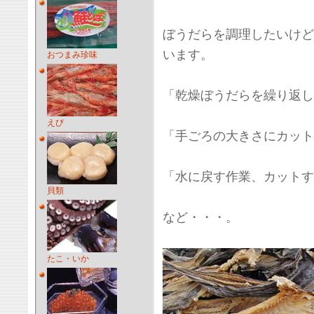
ぼうだらを調理したいけど
います。
おつまみ珍味
「乾燥ぼうだらを繰り返し
えび
「手ごろの大きさにカット
「水に戻す作業、カットす
貝類
など・・・。
たこ・いか