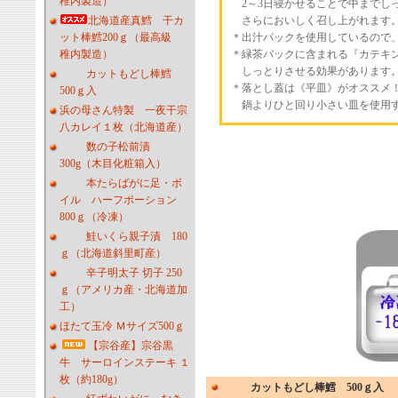
稚内製造）
2～3日寝かせることで中までし
北海道産真鱈 干カ
さらにおいしく召し上がれます
ット棒鱈200ｇ（最高級
＊出汁パックを使用しているので
稚内製造）
＊緑茶パックに含まれる『カテキ
しっとりさせる効果があります
カットもどし棒鱈
＊落とし蓋は《平皿》がオススメ
500ｇ入
鍋よりひと回り小さい皿を使用す
浜の母さん特製 一夜干宗
八カレイ１枚（北海道産）
数の子松前漬
300g（木目化粧箱入）
本たらばがに足・ボ
イル ハーフポーション
800ｇ（冷凍）
鮭いくら親子漬 180
ｇ（北海道斜里町産）
辛子明太子 切子 250
ｇ（アメリカ産・北海道加
工）
ほたて玉冷 Ｍサイズ500ｇ
【宗谷産】宗谷黒
牛 サーロインステーキ １
枚（約180g）
カットもどし棒鱈 500ｇ入