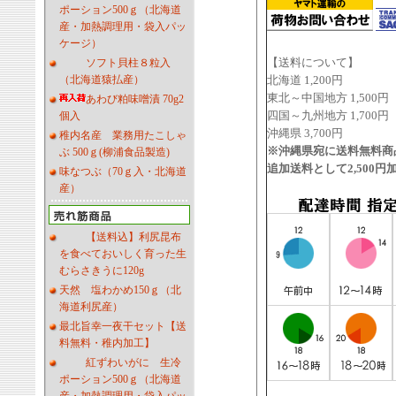
ポーション500ｇ（北海道
産・加熱調理用・袋入パッ
ケージ）
【送料について】
ソフト貝柱８粒入
（北海道猿払産）
北海道 1,200円
東北～中国地方 1,500円
あわび粕味噌漬 70g2
四国～九州地方 1,700円
個入
沖縄県 3,700円
稚内名産 業務用たこしゃ
※沖縄県宛に送料無料商
ぶ 500ｇ(柳浦食品製造)
追加送料として2,500
味なつぶ（70ｇ入・北海道
産）
【送料込】利尻昆布
を食べておいしく育った生
むらさきうに120g
天然 塩わかめ150ｇ（北
海道利尻産）
最北旨幸一夜干セット【送
料無料・稚内加工】
紅ずわいがに 生冷
ポーション500ｇ（北海道