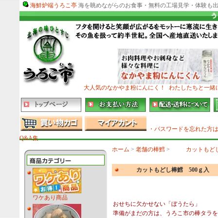
海鮮炉端うろこ亭
海を眺めながらのお食事・無料の工場見学・体験も出
大人気のなかやま粉にんにく！
わたしたちと一緒
・パスワードを忘れた方
Q&A集
ホーム
>
老舗の棒鱈
>
カットもどし
カットもどし棒鱈 500ｇ入
ワケあり商品
おせちに欠かせない「ぼうたら」
準備がまだの方は、うろこ市の棒タラを