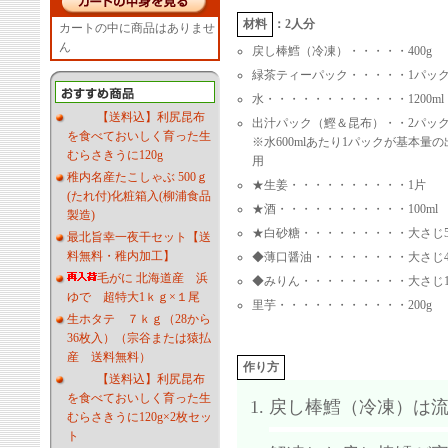
材料
：2人分
カートの中に商品はありませ
ん
戻し棒鱈（冷凍）・・・・・400g
緑茶ティーパック・・・・・1パッ
水・・・・・・・・・・・・1200ml
【送料込】利尻昆布
出汁パック（鰹＆昆布）・・2パッ
を食べておいしく育った生
※水600mlあたり1パックが基本量
むらさきうに120g
用
稚内名産たこしゃぶ 500ｇ
★生姜・・・・・・・・・・1片
(たれ付)化粧箱入(柳浦食品
★酒・・・・・・・・・・・100ml
製造)
★白砂糖・・・・・・・・・大さじ
最北旨幸一夜干セット【送
料無料・稚内加工】
◆薄口醤油・・・・・・・・大さじ
毛がに 北海道産 浜
◆みりん・・・・・・・・・大さじ
ゆで 超特大1ｋｇ×１尾
里芋・・・・・・・・・・・200g
生ホタテ ７ｋｇ（28から
36枚入）（宗谷または猿払
産 送料無料）
作り方
【送料込】利尻昆布
を食べておいしく育った生
戻し棒鱈（冷凍）は
むらさきうに120g×2枚セッ
ト