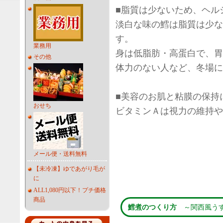
■脂質は少ないため、ヘル
淡白な味の鱈は脂質は少な
す。
業務用
身は低脂肪・高蛋白で、胃
その他
体力のない人など、冬場に
■美容のお肌と粘膜の保持
おせち
ビタミンＡは視力の維持や
メール便・送料無料
【未冷凍】ゆであがり毛が
に
ALL1,080円以下！プチ価格
商品
鱈煮のつくり方
～関西風う