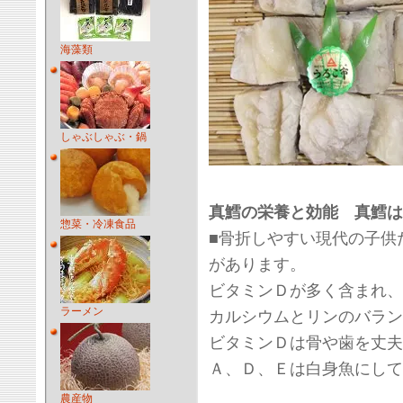
海藻類
しゃぶしゃぶ・鍋
真鱈の栄養と効能 真鱈は
惣菜・冷凍食品
■骨折しやすい現代の子供
があります。
ビタミンＤが多く含まれ、
ラーメン
カルシウムとリンのバラン
ビタミンＤは骨や歯を丈夫
Ａ、Ｄ、Ｅは白身魚にして
農産物