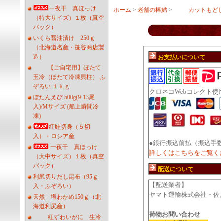
一夜干 真ほっけ
ホーム
>
老舗の棒鱈
>
カットもどし
（特大サイズ）１枚（真空
パック）
いくら醤油漬け 250ｇ
（北海道名産・笹谷商店製
造）
お支払いについて
【ご自宅用】ほたて
玉冷（ほたて冷凍貝柱） ふ
ぞろい １ｋｇ
クロネコWebコレクト使
ぼたんえび 500g(9-13尾
入)/Mサイズ (船上瞬間冷
凍)
紅鮭切身（５切
入）・ロシア産
●銀行振込前払（振込手
一夜干 真ほっけ
詳しくはこちらをご覧く
（大中サイズ）１枚（真空
パック）
配送について
利尻切りだし昆布（95ｇ
【配送業者】
入・ふぞろい）
ヤマト運輸株式会社・佐
天然 塩わかめ150ｇ（北
海道利尻産）
荷物お問い合わせ
紅ずわいがに 生冷