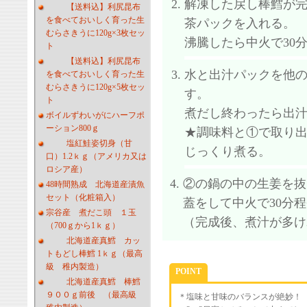
解凍した戻し棒鱈が完
【送料込】利尻昆布
を食べておいしく育った生
茶パックを入れる。
むらさきうに120g×3枚セッ
沸騰したら中火で30
ト
【送料込】利尻昆布
水と出汁パックを他の
を食べておいしく育った生
むらさきうに120g×5枚セッ
す。
ト
煮だし終わったら出
ボイルずわいがにハーフポ
ーション800ｇ
★調味料と①で取り出
塩紅鮭姿切身（甘
じっくり煮る。
口）1.2ｋｇ（アメリカ又は
ロシア産）
②の鍋の中の生姜を抜
48時間熟成 北海道産漬魚
セット（化粧箱入）
蓋をして中火で30分
宗谷産 煮だこ頭 １玉
（完成後、煮汁が多け
（700ｇから1ｋｇ）
北海道産真鱈 カッ
トもどし棒鱈 1ｋｇ（最高
級 稚内製造）
POINT
北海道産真鱈 棒鱈
９００ｇ前後 （最高級
＊塩味と甘味のバランスが絶妙！