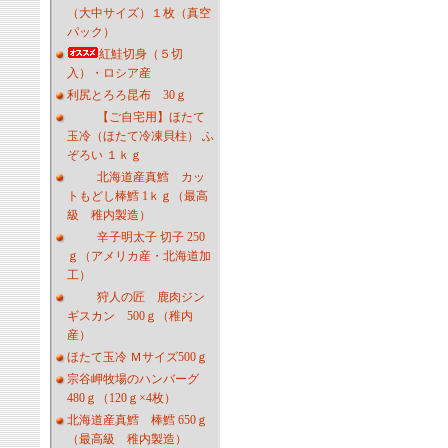
（大中サイズ）１枚（真空
パック）
紅鮭切身（５切
入）・ロシア産
利尻とろろ昆布 30ｇ
【ご自宅用】ほたて
玉冷（ほたて冷凍貝柱） ふ
ぞろい １ｋｇ
北海道産真鱈 カッ
トもどし棒鱈 1ｋｇ（最高
級 稚内製造）
辛子明太子 切子 250
ｇ（アメリカ産・北海道加
工）
狩人の匠 鹿肉ジン
ギスカン 500ｇ（稚内
産）
ほたて玉冷 Ｍサイズ500ｇ
宗谷岬牧場のハンバーグ
480ｇ（120ｇ×4枚）
北海道産真鱈 棒鱈 650ｇ
（最高級 稚内製造）