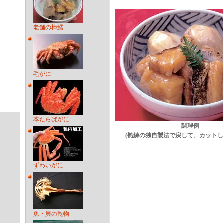
老舗の棒鱈
毛がに
本たらばがに
調理例
(熟練の独自製法で戻して、カットし
ずわいがに
魚・貝の乾物