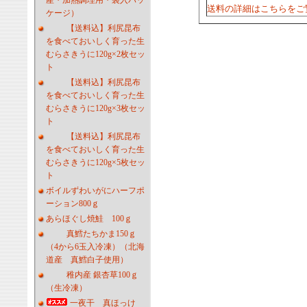
産・加熱調理用・袋入パッ
送料の詳細はこちらをご
ケージ）
【送料込】利尻昆布
を食べておいしく育った生
むらさきうに120g×2枚セッ
ト
【送料込】利尻昆布
を食べておいしく育った生
むらさきうに120g×3枚セッ
ト
【送料込】利尻昆布
を食べておいしく育った生
むらさきうに120g×5枚セッ
ト
ボイルずわいがにハーフポ
ーション800ｇ
あらほぐし焼鮭 100ｇ
真鱈たちかま150ｇ
（4から6玉入冷凍）（北海
道産 真鱈白子使用）
稚内産 銀杏草100ｇ
（生冷凍）
一夜干 真ほっけ