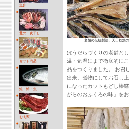
魚卵
北の一夜干し
老舗の伝統製法、天日乾燥の
ぼうだらづくりの老舗とし
温・気温にまで徹底的にこ
セット商品
品をつくりました。 お召
出来、煮物にしてお召し上
になったカットもどし棒鱈
鮭・鱈・魚
がらのおふくろの味」をお
お肉類