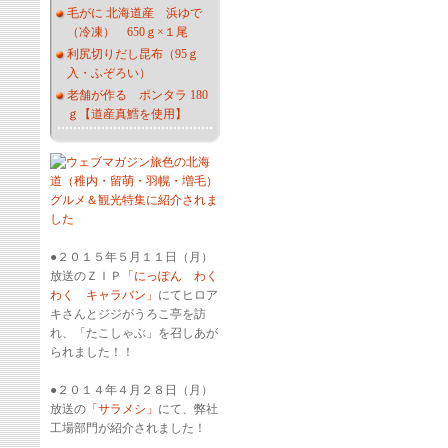
毛がに 北海道産 浜ゆで
（冷凍） 650ｇ×１尾
利尻切りだし昆布（95ｇ
入・ふぞろい）
老舗が作る ポンタラ 180
ｇ【道産真鱈を使用】
●２０１５年５月１１日（月）
放送のＺＩＰ
「にっぽん わく
わく キャラバン」
にてヒロア
キさんとジジがうろこ亭を訪
れ、「たこしゃぶ」を召しあが
られました！！
●２０１４年４月２８日（月）
放送の
「サラメシ」
にて、弊社
工場部門が紹介されました！