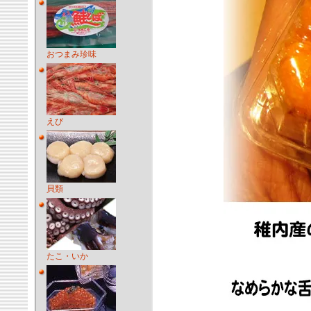
おつまみ珍味
えび
貝類
たこ・いか