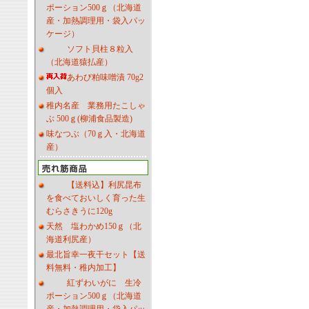
ポーション500ｇ（北海道
産・加熱調理用・袋入パッ
ケージ）
ソフト貝柱８粒入
（北海道猿払産）
あわび粕味噌漬 70g2
個入
稚内名産 業務用たこしゃ
ぶ 500ｇ(柳浦食品製造)
味なつぶ（70ｇ入・北海道
産）
【送料込】利尻昆布
を食べておいしく育った生
むらさきうに120g
天然 塩わかめ150ｇ（北
海道利尻産）
最北旨幸一夜干セット【送
料無料・稚内加工】
紅ずわいがに 生冷
ポーション500ｇ（北海道