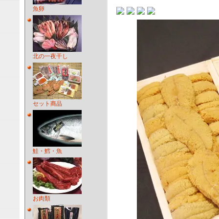
魚卵
北の一夜干し
セット商品
鮭・鱈・魚
お肉類