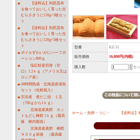
【送料込】利尻昆布
を食べておいしく育った生
むらさきうに120g×3枚セッ
ト
【送料込】利尻昆布
を食べておいしく育った生
むらさきうに120g×5枚セッ
ト
型番
KZ-31
ボイルずわいがにハーフポ
販売価格
16,800円(内税)
ーション800ｇ
塩紅鮭姿切身（甘
購入数
セ
口）1.2ｋｇ（アメリカ又は
ロシア産）
48時間熟成 北海道産漬魚
セット（化粧箱入）
宗谷産 煮だこ頭 １玉
（700ｇから1ｋｇ）
北海道産真鱈 カッ
ホーム
>
魚卵
>
うに
>
【送料込】
トもどし棒鱈 1ｋｇ（最高
級 稚内製造）
北海道産真鱈 棒鱈
９００ｇ前後 （最高級