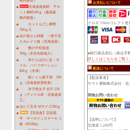
稚内製造）
お支払いについて
北海道産真鱈 干カ
ット棒鱈200ｇ（最高級
稚内製造）
クロネコWebコレクト使
カットもどし棒鱈
500ｇ入
浜の母さん特製 一夜干宗
八カレイ１枚（北海道産）
数の子松前漬
●銀行振込前払（振込手
300g（木目化粧箱入）
詳しくはこちらをご覧く
本たらばがに足・ボ
イル ハーフポーション
配送について
800ｇ（冷凍）
鮭いくら親子漬 180
【配送業者】
ｇ（北海道斜里町産）
ヤマト運輸株式会社・佐
辛子明太子 切子 250
ｇ（アメリカ産・北海道加
荷物お問い合わせ
工）
ほたて玉冷 Ｍサイズ500ｇ
【宗谷産】宗谷黒
牛 サーロインステーキ １
【送料について】
枚（約180g）
北海道 1,200円