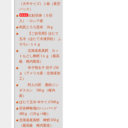
（大中サイズ）１枚（真空
パック）
紅鮭切身（５切
入）・ロシア産
利尻とろろ昆布 30ｇ
【ご自宅用】ほたて
玉冷（ほたて冷凍貝柱） ふ
ぞろい １ｋｇ
北海道産真鱈 カッ
トもどし棒鱈 1ｋｇ（最高
級 稚内製造）
辛子明太子 切子 250
ｇ（アメリカ産・北海道加
工）
狩人の匠 鹿肉ジン
ギスカン 500ｇ（稚内
産）
ほたて玉冷 Ｍサイズ500ｇ
宗谷岬牧場のハンバーグ
480ｇ（120ｇ×4枚）
北海道産真鱈 棒鱈 650ｇ
（最高級 稚内製造）