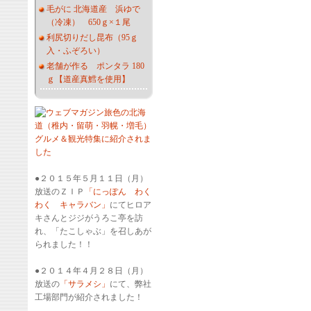
毛がに 北海道産 浜ゆで
（冷凍） 650ｇ×１尾
利尻切りだし昆布（95ｇ
入・ふぞろい）
老舗が作る ポンタラ 180
ｇ【道産真鱈を使用】
●２０１５年５月１１日（月）
放送のＺＩＰ
「にっぽん わく
わく キャラバン」
にてヒロア
キさんとジジがうろこ亭を訪
れ、「たこしゃぶ」を召しあが
られました！！
●２０１４年４月２８日（月）
放送の
「サラメシ」
にて、弊社
工場部門が紹介されました！