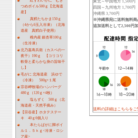
紅ずわいがに むき
東北～中国地方 1,500円
つめボイル500ｇ【北海道
四国～九州地方 1,700円
産】
沖縄県 3,700円
真鱈たちかま150ｇ
※沖縄県宛に送料無料商
（4から6玉入冷凍）（北海
追加送料として2,500
道産 真鱈白子使用）
稚内産 銀杏草100ｇ
（生冷凍）
北乃嘉寿兵衛（カスベの一
夜干）190ｇ 【コリコリ
軟骨と柔らかな身の旨味干
し】
毛がに 北海道産 浜ゆで
（冷凍） 500g×１尾
宗谷岬牧場のハンバーグ
480ｇ（120ｇ×4枚）
塩もずく 500ｇ（北
海道産・天然手摘み）
送料の詳細はこちらをご
【宗谷産】ホタテステー
キ 40ｇ6個入り
本たらばがに脚ボイ
ル１．５ｋｇ<冷凍・ロシ
ア産>