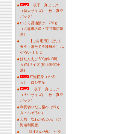
一夜干 真ほっけ
（特大サイズ）１枚（真空
パック）
いくら醤油漬け 250ｇ
（北海道名産・笹谷商店製
造）
【ご自宅用】ほたて
玉冷（ほたて冷凍貝柱） ふ
ぞろい １ｋｇ
ぼたんえび 500g(9-13尾
入)/Mサイズ (船上瞬間冷
凍)
紅鮭切身（５切
入）・ロシア産
一夜干 真ほっけ
（大中サイズ）１枚（真空
パック）
利尻切りだし昆布（95ｇ
入・ふぞろい）
天然 塩わかめ150ｇ（北
海道利尻産）
紅ずわいがに 生冷