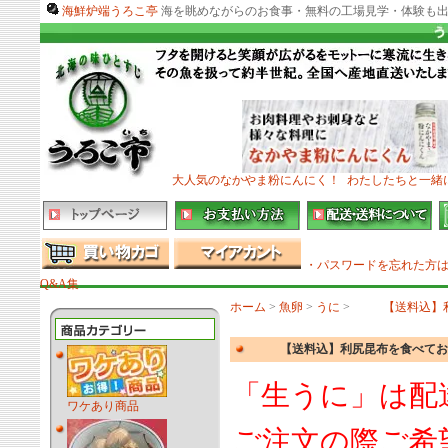
海鮮炉端うろこ亭
海を眺めながらのお食事・無料の工場見学・体験も出
大人気のなかやま粉にんにく！
わたしたちと一緒
・パスワードを忘れた方
Q&A集
ホーム
>
魚卵
>
うに
>
【送料込】
【送料込】利尻昆布を食べておい
「生うに」は配
ワケあり商品
ご注文の際ご希