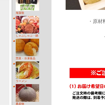
海藻類
・原材
しゃぶしゃぶ・鍋
惣菜・冷凍食品
ラーメン
農産物