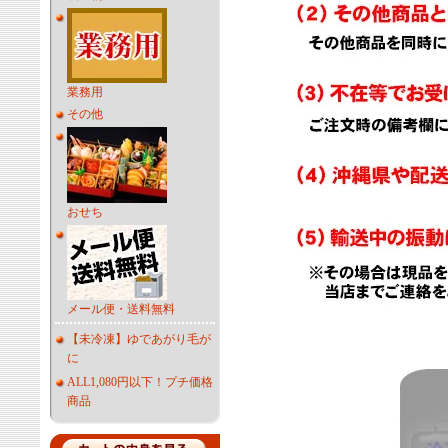
業務用
その他
おせち
メール便・送料無料
【未冷凍】ゆであがり毛が
に
ALL1,080円以下！プチ価格
商品