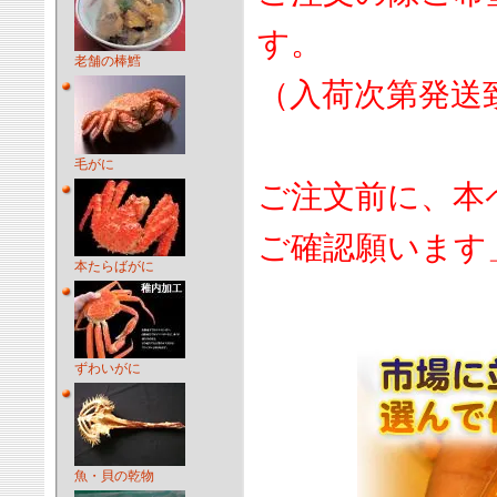
す。
老舗の棒鱈
（入荷次第発送
毛がに
ご注文前に、本
ご確認願います
本たらばがに
ずわいがに
魚・貝の乾物