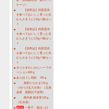
産・加熱調理用・袋入パッ
ケージ）
【送料込】利尻昆布
を食べておいしく育った生
むらさきうに120g×2枚セッ
ト
【送料込】利尻昆布
を食べておいしく育った生
むらさきうに120g×3枚セッ
ト
【送料込】利尻昆布
を食べておいしく育った生
むらさきうに120g×5枚セッ
ト
ボイルずわいがにハーフポ
ーション800ｇ
あらほぐし焼鮭 100ｇ
真鱈たちかま150ｇ
（4から6玉入冷凍）（北海
道産 真鱈白子使用）
稚内産 銀杏草100ｇ
（生冷凍）
一夜干 真ほっけ