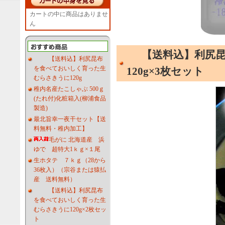
カートの中に商品はありませ
ん
【送料込】利尻
【送料込】利尻昆布
を食べておいしく育った生
120g×3枚セット
むらさきうに120g
稚内名産たこしゃぶ 500ｇ
(たれ付)化粧箱入(柳浦食品
製造)
最北旨幸一夜干セット【送
料無料・稚内加工】
毛がに 北海道産 浜
ゆで 超特大1ｋｇ×１尾
生ホタテ ７ｋｇ（28から
36枚入）（宗谷または猿払
産 送料無料）
【送料込】利尻昆布
を食べておいしく育った生
むらさきうに120g×2枚セッ
ト