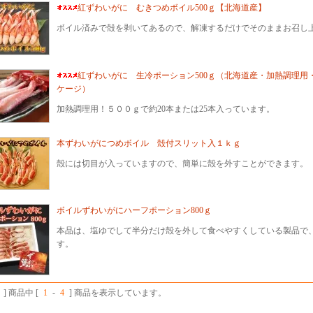
紅ずわいがに むきつめボイル500ｇ【北海道産】
ボイル済みで殻を剥いてあるので、解凍するだけでそのままお召し
紅ずわいがに 生冷ポーション500ｇ（北海道産・加熱調理用
ケージ）
加熱調理用！５００ｇで約20本または25本入っています。
本ずわいがにつめボイル 殻付スリット入１ｋｇ
殻には切目が入っていますので、簡単に殻を外すことができます。
ボイルずわいがにハーフポーション800ｇ
本品は、塩ゆでして半分だけ殻を外して食べやすくしている製品で
す。
] 商品中 [
1
-
4
] 商品を表示しています。