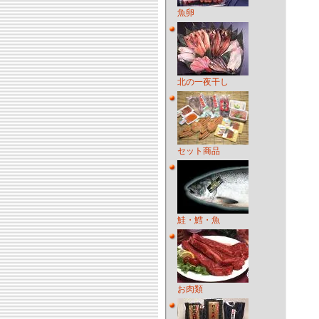
魚卵
北の一夜干し
セット商品
鮭・鱈・魚
お肉類