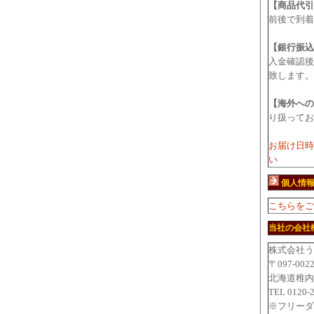
【商品代引
前後で到着
【銀行振込
入金確認後
致します。
【海外への
り扱ってお
お届け日時
い
個人情
こちらをご
当社の会社
株式会社う
〒097-002
北海道稚内
TEL 0120-
※フリーダ