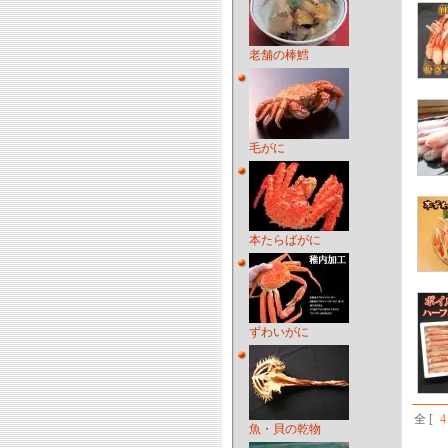
老舗の棒鱈
毛がに
本たらばがに
ずわいがに
全 [
4
魚・貝の乾物