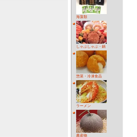
海藻類
しゃぶしゃぶ・鍋
惣菜・冷凍食品
ラーメン
農産物