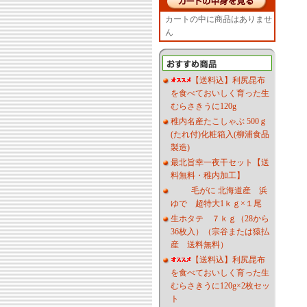
カートの中に商品はありませ
ん
【送料込】利尻昆布
を食べておいしく育った生
むらさきうに120g
稚内名産たこしゃぶ 500ｇ
(たれ付)化粧箱入(柳浦食品
製造)
最北旨幸一夜干セット【送
料無料・稚内加工】
毛がに 北海道産 浜
ゆで 超特大1ｋｇ×１尾
生ホタテ ７ｋｇ（28から
36枚入）（宗谷または猿払
産 送料無料）
【送料込】利尻昆布
を食べておいしく育った生
むらさきうに120g×2枚セッ
ト