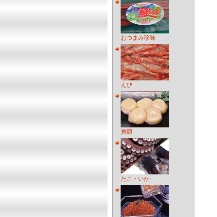
おつまみ珍味
えび
貝類
たこ・いか