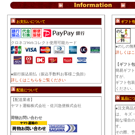
お支払いについて
ギフト
クロネコWebコレクト使用可能カード
●のしの無
詳しくはこ
【ギフト包
簡易ギフト
●銀行振込前払（振込手数料お客様ご負担）
すが、
詳しくはこちらをご覧ください
ギフト包装
ください。
配送について
返品に
【配送業者】
ヤマト運輸株式会社・佐川急便株式会社
●注文商品
は、 キズ
荷物お問い合わせ
能な場合の
す。
その際、予