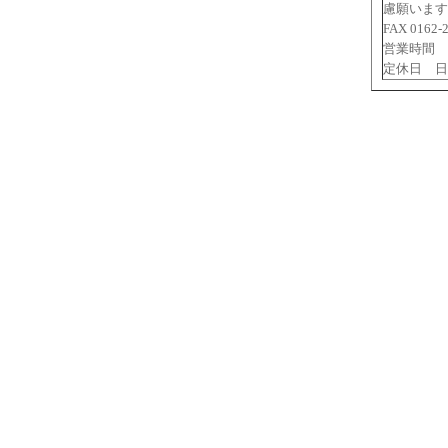
慮願います
FAX 0162-
営業時間 9
定休日 日