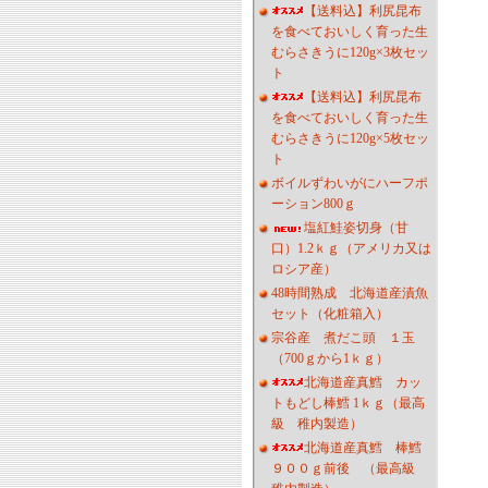
【送料込】利尻昆布
を食べておいしく育った生
むらさきうに120g×3枚セッ
ト
【送料込】利尻昆布
を食べておいしく育った生
むらさきうに120g×5枚セッ
ト
ボイルずわいがにハーフポ
ーション800ｇ
塩紅鮭姿切身（甘
口）1.2ｋｇ（アメリカ又は
ロシア産）
48時間熟成 北海道産漬魚
セット（化粧箱入）
宗谷産 煮だこ頭 １玉
（700ｇから1ｋｇ）
北海道産真鱈 カッ
トもどし棒鱈 1ｋｇ（最高
級 稚内製造）
北海道産真鱈 棒鱈
９００ｇ前後 （最高級