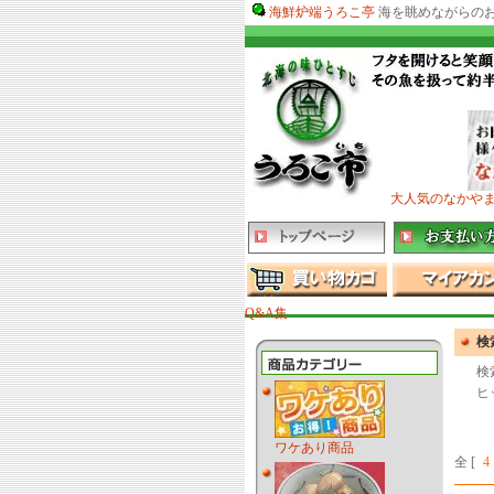
海鮮炉端うろこ亭
海を眺めながらの
大人気のなかや
Q&A集
検
検
ヒ
ワケあり商品
全 [
4