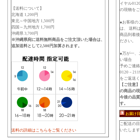
イヤル012
【送料について】
の現物をご
北海道 1,200円
東北～中国地方 1,500円
●お客様の
四国～九州地方 1,700円
は、 送料
沖縄県 3,700円
商品到着後
※沖縄県宛に送料無料商品をご注文頂いた場合は、
ださい。
追加送料として2,500円加算されます。
●万が一、
い場合
予めご連絡
0120－2
をご返送く
【ご注意】
の商品の現
今後の品質
す。
お届け
ご配送の目
いたします
送料の詳細はこちらをご覧ください