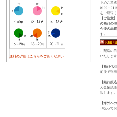
予めご連絡
0120－2
をご返送く
【ご注意】
の商品の現
今後の品質
す。
お届け
ご配送の目
いたします
送料の詳細はこちらをご覧ください
【商品代引
前後で到着
【銀行振込
入金確認後
致します。
【海外への
り扱ってお