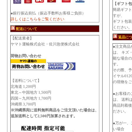
【ギフト包
簡易ギフト
●銀行振込前払（振込手数料お客様ご負担）
すが、
詳しくはこちらをご覧ください
ギフト包装
ください。
配送について
返品に
【配送業者】
ヤマト運輸株式会社・佐川急便株式会社
●注文商品
は、 キズ
荷物お問い合わせ
能な場合の
す。
その際、予
イヤル012
【送料について】
の現物をご
北海道 1,200円
東北～中国地方 1,500円
●お客様の
四国～九州地方 1,700円
は、 送料
沖縄県 3,700円
商品到着後
※沖縄県宛に送料無料商品をご注文頂いた場合は、
ださい。
追加送料として2,500円加算されます。
●万が一、
い場合