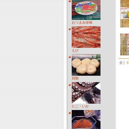
おつまみ珍味
えび
全 [
6
貝類
たこ・いか