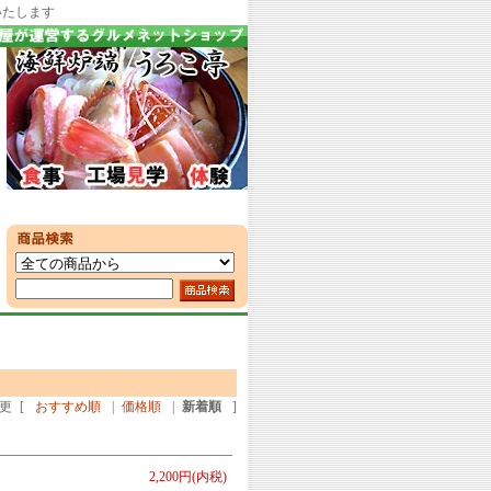
いたします
更
[
おすすめ順
|
価格順
|
新着順
]
2,200円(内税)