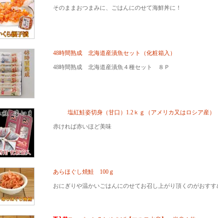
そのままおつまみに、ごはんにのせて海鮮丼に！
48時間熟成 北海道産漬魚セット（化粧箱入）
48時間熟成 北海道産漬魚４種セット ８Ｐ
塩紅鮭姿切身（甘口）1.2ｋｇ（アメリカ又はロシア産）
赤ければ赤いほど美味
あらほぐし焼鮭 100ｇ
おにぎりや温かいごはんにのせてお召し上がり頂くのがおすす