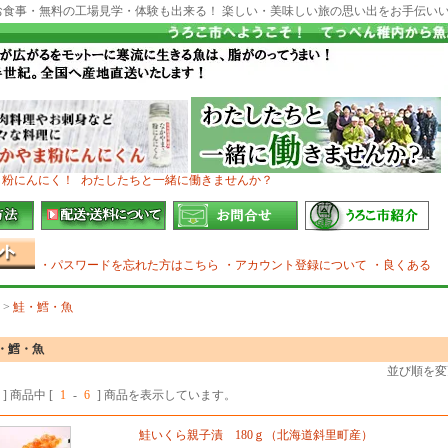
お食事・無料の工場見学・体験も出来る！ 楽しい・美味しい旅の思い出をお手伝い
ま粉にんにく！
わたしたちと一緒に働きませんか？
・パスワードを忘れた方はこちら
・アカウント登録について
・良くある
>
鮭・鱈・魚
・鱈・魚
並び順を変
] 商品中 [
1
-
6
] 商品を表示しています。
鮭いくら親子漬 180ｇ（北海道斜里町産）