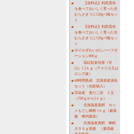
【送料込】利尻昆布
を食べておいしく育った生
むらさきうに120g×3枚セッ
ト
【送料込】利尻昆布
を食べておいしく育った生
むらさきうに120g×5枚セッ
ト
ボイルずわいがにハーフポ
ーション800ｇ
塩紅鮭姿切身（甘
口）1.2ｋｇ（アメリカ又は
ロシア産）
48時間熟成 北海道産漬魚
セット（化粧箱入）
宗谷産 煮だこ頭 １玉
（700ｇから1ｋｇ）
北海道産真鱈 カッ
トもどし棒鱈 1ｋｇ（最高
級 稚内製造）
北海道産真鱈 棒鱈
９００ｇ前後 （最高級