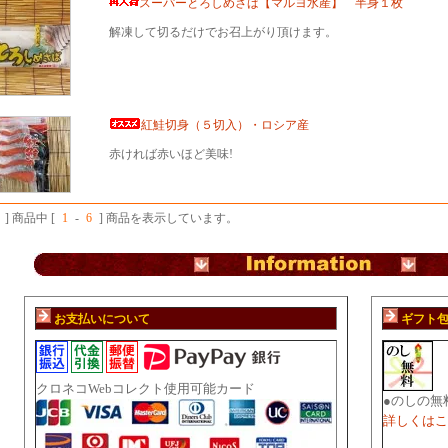
スーパーとろしめさば【マルヨ水産】 半身１枚
解凍して切るだけでお召上がり頂けます。
紅鮭切身（５切入）・ロシア産
赤ければ赤いほど美味!
] 商品中 [
1
-
6
] 商品を表示しています。
お支払いについて
ギフト
クロネコWebコレクト使用可能カード
●のしの無
詳しくはこ