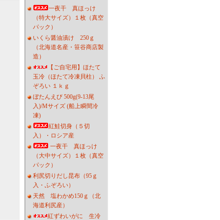
一夜干 真ほっけ
（特大サイズ）１枚（真空
パック）
いくら醤油漬け 250ｇ
（北海道名産・笹谷商店製
造）
【ご自宅用】ほたて
玉冷（ほたて冷凍貝柱） ふ
ぞろい １ｋｇ
ぼたんえび 500g(9-13尾
入)/Mサイズ (船上瞬間冷
凍)
紅鮭切身（５切
入）・ロシア産
一夜干 真ほっけ
（大中サイズ）１枚（真空
パック）
利尻切りだし昆布（95ｇ
入・ふぞろい）
天然 塩わかめ150ｇ（北
海道利尻産）
紅ずわいがに 生冷