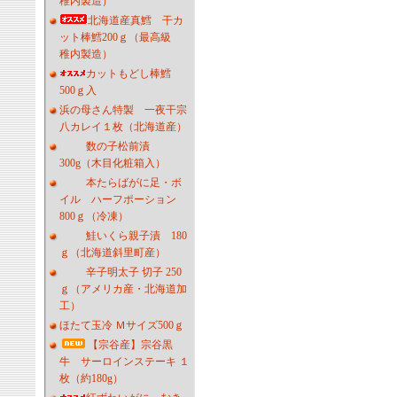
稚内製造）
北海道産真鱈 干カ
ット棒鱈200ｇ（最高級
稚内製造）
カットもどし棒鱈
500ｇ入
浜の母さん特製 一夜干宗
八カレイ１枚（北海道産）
数の子松前漬
300g（木目化粧箱入）
本たらばがに足・ボ
イル ハーフポーション
800ｇ（冷凍）
鮭いくら親子漬 180
ｇ（北海道斜里町産）
辛子明太子 切子 250
ｇ（アメリカ産・北海道加
工）
ほたて玉冷 Ｍサイズ500ｇ
【宗谷産】宗谷黒
牛 サーロインステーキ １
枚（約180g）