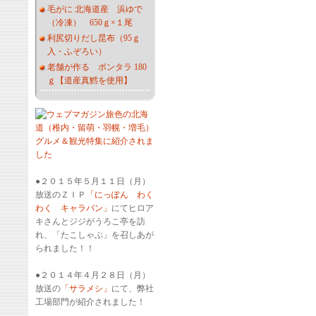
毛がに 北海道産 浜ゆで
（冷凍） 650ｇ×１尾
利尻切りだし昆布（95ｇ
入・ふぞろい）
老舗が作る ポンタラ 180
ｇ【道産真鱈を使用】
●２０１５年５月１１日（月）
放送のＺＩＰ
「にっぽん わく
わく キャラバン」
にてヒロア
キさんとジジがうろこ亭を訪
れ、「たこしゃぶ」を召しあが
られました！！
●２０１４年４月２８日（月）
放送の
「サラメシ」
にて、弊社
工場部門が紹介されました！