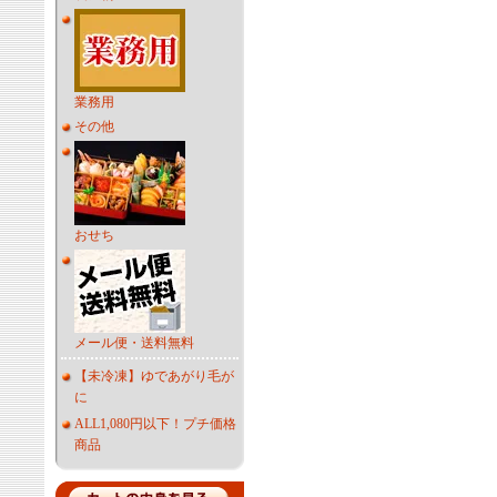
業務用
その他
おせち
メール便・送料無料
【未冷凍】ゆであがり毛が
に
ALL1,080円以下！プチ価格
商品