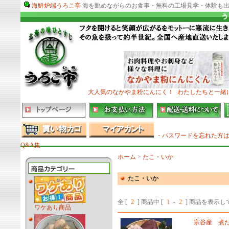
海鮮炉端うろこ亭
海を眺めながらのお食事・無料の工場見学・体験も出
大人気のなかやま粉にんにく！
わたしたちと一緒
・パスワードを忘れた方
Q&A集
ホーム
>
たこ・いか
たこ・いか
全 [
2
] 商品中 [
1
-
2
] 商品を表示
ワケあり商品
宗谷産 煮だ