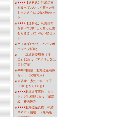
【送料込】利尻昆布
を食べておいしく育った生
むらさきうに120g×3枚セッ
ト
【送料込】利尻昆布
を食べておいしく育った生
むらさきうに120g×5枚セッ
ト
ボイルずわいがにハーフポ
ーション800ｇ
塩紅鮭姿切身（甘
口）1.2ｋｇ（アメリカ又は
ロシア産）
48時間熟成 北海道産漬魚
セット（化粧箱入）
宗谷産 煮だこ頭 １玉
（700ｇから1ｋｇ）
北海道産真鱈 カッ
トもどし棒鱈 1ｋｇ（最高
級 稚内製造）
北海道産真鱈 棒鱈
９００ｇ前後 （最高級