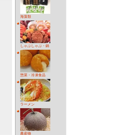
海藻類
しゃぶしゃぶ・鍋
惣菜・冷凍食品
ラーメン
農産物