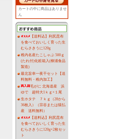
カートの中に商品はありませ
ん
【送料込】利尻昆布
を食べておいしく育った生
むらさきうに120g
稚内名産たこしゃぶ 500ｇ
(たれ付)化粧箱入(柳浦食品
製造)
最北旨幸一夜干セット【送
料無料・稚内加工】
毛がに 北海道産 浜
ゆで 超特大1ｋｇ×１尾
生ホタテ ７ｋｇ（28から
36枚入）（宗谷または猿払
産 送料無料）
【送料込】利尻昆布
を食べておいしく育った生
むらさきうに120g×2枚セッ
ト