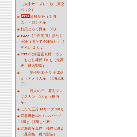
（大中サイズ）１枚（真空
パック）
紅鮭切身（５切
入）・ロシア産
利尻とろろ昆布 30ｇ
【ご自宅用】ほたて
玉冷（ほたて冷凍貝柱） ふ
ぞろい １ｋｇ
北海道産真鱈 カッ
トもどし棒鱈 1ｋｇ（最高
級 稚内製造）
辛子明太子 切子 250
ｇ（アメリカ産・北海道加
工）
狩人の匠 鹿肉ジン
ギスカン 500ｇ（稚内
産）
ほたて玉冷 Ｍサイズ500ｇ
宗谷岬牧場のハンバーグ
480ｇ（120ｇ×4枚）
北海道産真鱈 棒鱈 650ｇ
（最高級 稚内製造）