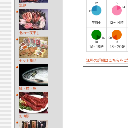
魚卵
北の一夜干し
送料の詳細はこちらをご
セット商品
鮭・鱈・魚
お肉類