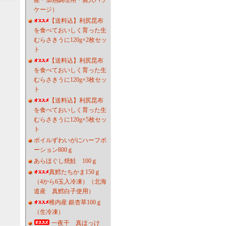
産・加熱調理用・袋入パッ
ケージ）
【送料込】利尻昆布
を食べておいしく育った生
むらさきうに120g×2枚セッ
ト
【送料込】利尻昆布
を食べておいしく育った生
むらさきうに120g×3枚セッ
ト
【送料込】利尻昆布
を食べておいしく育った生
むらさきうに120g×5枚セッ
ト
ボイルずわいがにハーフポ
ーション800ｇ
あらほぐし焼鮭 100ｇ
真鱈たちかま150ｇ
（4から6玉入冷凍）（北海
道産 真鱈白子使用）
稚内産 銀杏草100ｇ
（生冷凍）
一夜干 真ほっけ