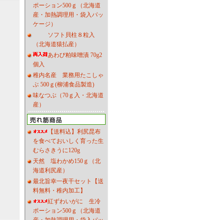
ポーション500ｇ（北海道
産・加熱調理用・袋入パッ
ケージ）
ソフト貝柱８粒入
（北海道猿払産）
あわび粕味噌漬 70g2
個入
稚内名産 業務用たこしゃ
ぶ 500ｇ(柳浦食品製造)
味なつぶ（70ｇ入・北海道
産）
【送料込】利尻昆布
を食べておいしく育った生
むらさきうに120g
天然 塩わかめ150ｇ（北
海道利尻産）
最北旨幸一夜干セット【送
料無料・稚内加工】
紅ずわいがに 生冷
ポーション500ｇ（北海道