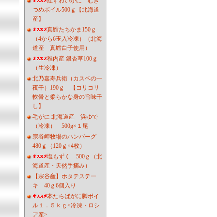
紅ずわいがに むき
つめボイル500ｇ【北海道
産】
真鱈たちかま150ｇ
（4から6玉入冷凍）（北海
道産 真鱈白子使用）
稚内産 銀杏草100ｇ
（生冷凍）
北乃嘉寿兵衛（カスベの一
夜干）190ｇ 【コリコリ
軟骨と柔らかな身の旨味干
し】
毛がに 北海道産 浜ゆで
（冷凍） 500g×１尾
宗谷岬牧場のハンバーグ
480ｇ（120ｇ×4枚）
塩もずく 500ｇ（北
海道産・天然手摘み）
【宗谷産】ホタテステー
キ 40ｇ6個入り
本たらばがに脚ボイ
ル１．５ｋｇ<冷凍・ロシ
ア産>