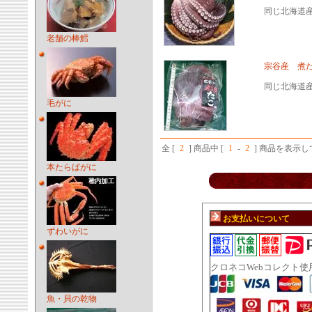
同じ北海道
老舗の棒鱈
宗谷産 煮だ
同じ北海道
毛がに
全 [
2
] 商品中 [
1
-
2
] 商品を表示
本たらばがに
お支払いについて
ずわいがに
クロネコWebコレクト使
魚・貝の乾物