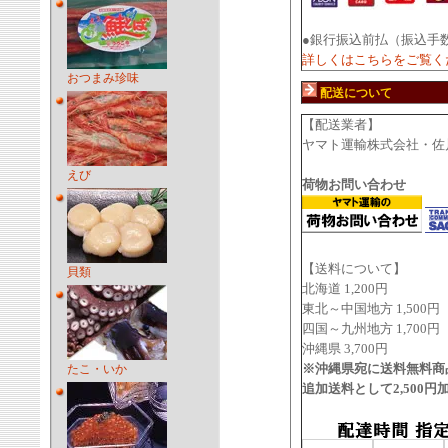
●銀行振込前払（振込手
詳しくはこちらをご覧く
おつまみ珍味
配送について
【配送業者】
ヤマト運輸株式会社・佐
えび
荷物お問い合わせ
【送料について】
貝類
北海道 1,200円
東北～中国地方 1,500円
四国～九州地方 1,700円
沖縄県 3,700円
※沖縄県宛に送料無料商
たこ・いか
追加送料として2,500