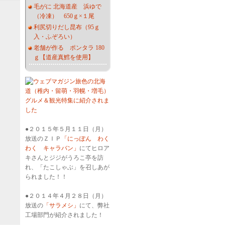
毛がに 北海道産 浜ゆで
（冷凍） 650ｇ×１尾
利尻切りだし昆布（95ｇ
入・ふぞろい）
老舗が作る ポンタラ 180
ｇ【道産真鱈を使用】
●２０１５年５月１１日（月）
放送のＺＩＰ
「にっぽん わく
わく キャラバン」
にてヒロア
キさんとジジがうろこ亭を訪
れ、「たこしゃぶ」を召しあが
られました！！
●２０１４年４月２８日（月）
放送の
「サラメシ」
にて、弊社
工場部門が紹介されました！