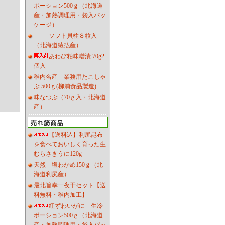
ポーション500ｇ（北海道
産・加熱調理用・袋入パッ
ケージ）
ソフト貝柱８粒入
（北海道猿払産）
あわび粕味噌漬 70g2
個入
稚内名産 業務用たこしゃ
ぶ 500ｇ(柳浦食品製造)
味なつぶ（70ｇ入・北海道
産）
【送料込】利尻昆布
を食べておいしく育った生
むらさきうに120g
天然 塩わかめ150ｇ（北
海道利尻産）
最北旨幸一夜干セット【送
料無料・稚内加工】
紅ずわいがに 生冷
ポーション500ｇ（北海道