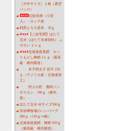
（大中サイズ）１枚（真空
パック）
紅鮭切身（５切
入）・ロシア産
利尻とろろ昆布 30ｇ
【ご自宅用】ほたて
玉冷（ほたて冷凍貝柱） ふ
ぞろい １ｋｇ
北海道産真鱈 カッ
トもどし棒鱈 1ｋｇ（最高
級 稚内製造）
辛子明太子 切子 250
ｇ（アメリカ産・北海道加
工）
狩人の匠 鹿肉ジン
ギスカン 500ｇ（稚内
産）
ほたて玉冷 Ｍサイズ500ｇ
宗谷岬牧場のハンバーグ
480ｇ（120ｇ×4枚）
北海道産真鱈 棒鱈 650ｇ
（最高級 稚内製造）