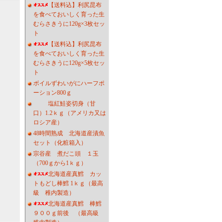
【送料込】利尻昆布
を食べておいしく育った生
むらさきうに120g×3枚セッ
ト
【送料込】利尻昆布
を食べておいしく育った生
むらさきうに120g×5枚セッ
ト
ボイルずわいがにハーフポ
ーション800ｇ
塩紅鮭姿切身（甘
口）1.2ｋｇ（アメリカ又は
ロシア産）
48時間熟成 北海道産漬魚
セット（化粧箱入）
宗谷産 煮だこ頭 １玉
（700ｇから1ｋｇ）
北海道産真鱈 カッ
トもどし棒鱈 1ｋｇ（最高
級 稚内製造）
北海道産真鱈 棒鱈
９００ｇ前後 （最高級