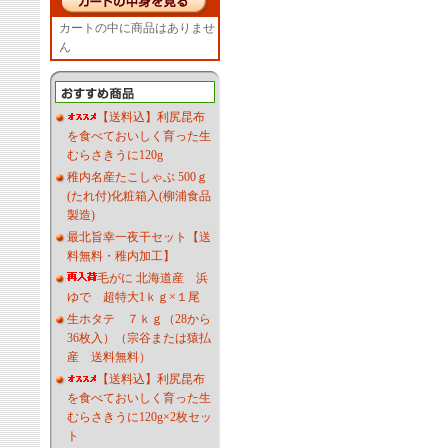
カートの中に商品はありませ
ん
【送料込】利尻昆布
を食べておいしく育った生
むらさきうに120g
稚内名産たこしゃぶ 500ｇ
(たれ付)化粧箱入(柳浦食品
製造)
最北旨幸一夜干セット【送
料無料・稚内加工】
毛がに 北海道産 浜
ゆで 超特大1ｋｇ×１尾
生ホタテ ７ｋｇ（28から
36枚入）（宗谷または猿払
産 送料無料）
【送料込】利尻昆布
を食べておいしく育った生
むらさきうに120g×2枚セッ
ト