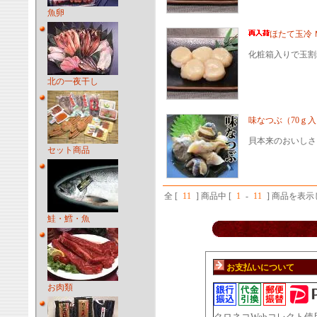
魚卵
ほたて玉冷
化粧箱入りで玉割
北の一夜干し
味なつぶ（70ｇ
貝本来のおいしさ
セット商品
全 [
11
] 商品中 [
1
-
11
] 商品を表
鮭・鱈・魚
お支払いについて
お肉類
クロネコWebコレクト使