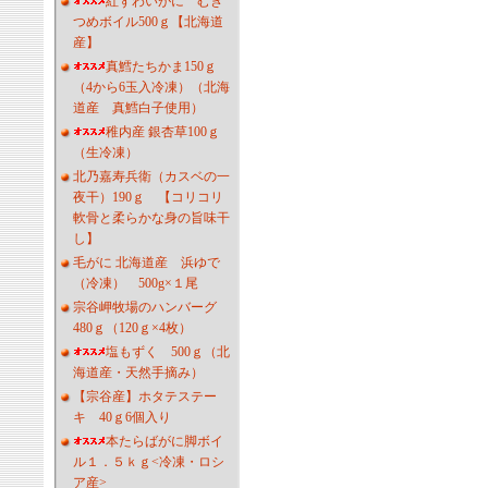
紅ずわいがに むき
つめボイル500ｇ【北海道
産】
真鱈たちかま150ｇ
（4から6玉入冷凍）（北海
道産 真鱈白子使用）
稚内産 銀杏草100ｇ
（生冷凍）
北乃嘉寿兵衛（カスベの一
夜干）190ｇ 【コリコリ
軟骨と柔らかな身の旨味干
し】
毛がに 北海道産 浜ゆで
（冷凍） 500g×１尾
宗谷岬牧場のハンバーグ
480ｇ（120ｇ×4枚）
塩もずく 500ｇ（北
海道産・天然手摘み）
【宗谷産】ホタテステー
キ 40ｇ6個入り
本たらばがに脚ボイ
ル１．５ｋｇ<冷凍・ロシ
ア産>