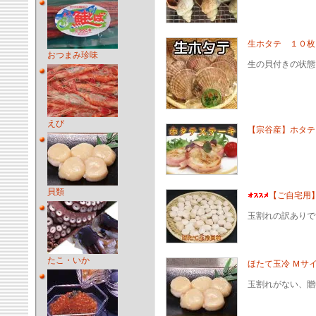
生ホタテ １０枚
おつまみ珍味
生の貝付きの状態
えび
【宗谷産】ホタテ
貝類
【ご自宅用
玉割れの訳ありで
たこ・いか
ほたて玉冷 Ｍサイ
玉割れがない、贈