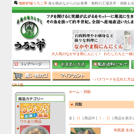
海鮮炉端うろこ亭
海を眺めながらのお食事・無料の工場見学・体験も出
大人気のなかやま粉にんにく！
わたしたちと一緒
・パスワードを忘れた方
Q&A集
ホーム
>
貝類
貝類
全 [
11
] 商品中 [
1
-
11
] 商品を表
ワケあり商品
利尻産 生