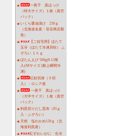
一夜干 真ほっけ
（特大サイズ）１枚（真空
パック）
いくら醤油漬け 250ｇ
（北海道名産・笹谷商店製
造）
【ご自宅用】ほたて
玉冷（ほたて冷凍貝柱） ふ
ぞろい １ｋｇ
ぼたんえび 500g(9-13尾
入)/Mサイズ (船上瞬間冷
凍)
紅鮭切身（５切
入）・ロシア産
一夜干 真ほっけ
（大中サイズ）１枚（真空
パック）
利尻切りだし昆布（95ｇ
入・ふぞろい）
天然 塩わかめ150ｇ（北
海道利尻産）
紅ずわいがに 生冷