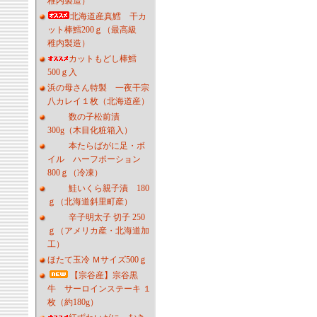
稚内製造）
北海道産真鱈 干カ
ット棒鱈200ｇ（最高級
稚内製造）
カットもどし棒鱈
500ｇ入
浜の母さん特製 一夜干宗
八カレイ１枚（北海道産）
数の子松前漬
300g（木目化粧箱入）
本たらばがに足・ボ
イル ハーフポーション
800ｇ（冷凍）
鮭いくら親子漬 180
ｇ（北海道斜里町産）
辛子明太子 切子 250
ｇ（アメリカ産・北海道加
工）
ほたて玉冷 Ｍサイズ500ｇ
【宗谷産】宗谷黒
牛 サーロインステーキ １
枚（約180g）