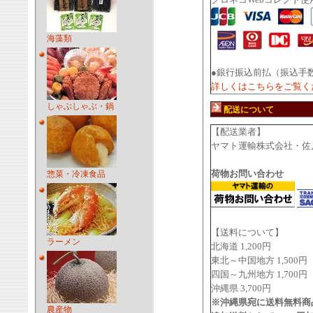
海藻類
●銀行振込前払（振込手
詳しくはこちらをご覧く
しゃぶしゃぶ・鍋
配送について
【配送業者】
ヤマト運輸株式会社・佐
荷物お問い合わせ
惣菜・冷凍食品
【送料について】
ラーメン
北海道 1,200円
東北～中国地方 1,500円
四国～九州地方 1,700円
沖縄県 3,700円
※沖縄県宛に送料無料商
農産物