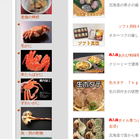
北海道の寒さの厳
老舗の棒鱈
ソフト貝柱
オホーツクの厳し
毛がに
あわび粕味噌
クリーミーで濃厚
本たらばがに
生ホタテ ７ｋｇ
生の貝付きの状態
ずわいがに
ボイル青つ
去済）
魚・貝の乾物
北海道で昔から食