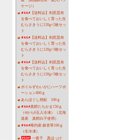
産・加熱調理用・袋入パッ
ケージ）
【送料込】利尻昆布
を食べておいしく育った生
むらさきうに120g×2枚セッ
ト
【送料込】利尻昆布
を食べておいしく育った生
むらさきうに120g×3枚セッ
ト
【送料込】利尻昆布
を食べておいしく育った生
むらさきうに120g×5枚セッ
ト
ボイルずわいがにハーフポ
ーション800ｇ
あらほぐし焼鮭 100ｇ
真鱈たちかま150ｇ
（4から6玉入冷凍）（北海
道産 真鱈白子使用）
稚内産 銀杏草100ｇ
（生冷凍）
一夜干 真ほっけ