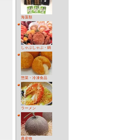
海藻類
しゃぶしゃぶ・鍋
惣菜・冷凍食品
ラーメン
農産物