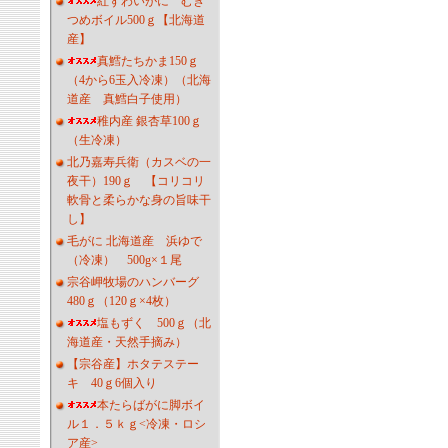
紅ずわいがに むき
つめボイル500ｇ【北海道
産】
真鱈たちかま150ｇ
（4から6玉入冷凍）（北海
道産 真鱈白子使用）
稚内産 銀杏草100ｇ
（生冷凍）
北乃嘉寿兵衛（カスベの一
夜干）190ｇ 【コリコリ
軟骨と柔らかな身の旨味干
し】
毛がに 北海道産 浜ゆで
（冷凍） 500g×１尾
宗谷岬牧場のハンバーグ
480ｇ（120ｇ×4枚）
塩もずく 500ｇ（北
海道産・天然手摘み）
【宗谷産】ホタテステー
キ 40ｇ6個入り
本たらばがに脚ボイ
ル１．５ｋｇ<冷凍・ロシ
ア産>