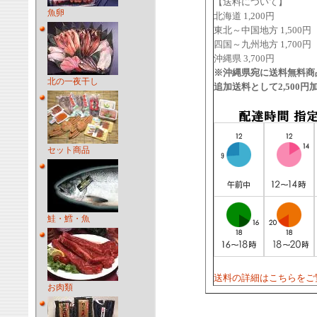
【送料について】
魚卵
北海道 1,200円
東北～中国地方 1,500円
四国～九州地方 1,700円
沖縄県 3,700円
※沖縄県宛に送料無料商
北の一夜干し
追加送料として2,500
セット商品
鮭・鱈・魚
送料の詳細はこちらをご
お肉類