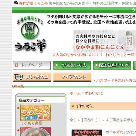
海鮮炉端うろこ亭
海を眺めながらのお食事・無料の工場見学・体験も出
大人気のなかやま粉にんにく！
わたしたちと一緒
・パスワードを忘れた方
Q&A集
ホーム
>
ずわいがに
ずわいがに
全 [
4
] 商品中 [
1
-
4
] 商品を表示
ワケあり商品
ボイルずわいがにハ