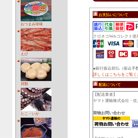
お支払いについて
おつまみ珍味
クロネコWebコレクト使
えび
●銀行振込前払（振込手
詳しくはこちらをご覧く
貝類
配送について
【配送業者】
ヤマト運輸株式会社・佐
荷物お問い合わせ
たこ・いか