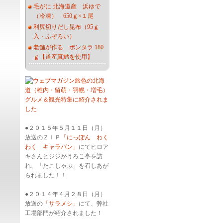
毛がに 北海道産 浜ゆで
（冷凍） 650ｇ×１尾
利尻切りだし昆布（95ｇ
入・ふぞろい）
老舗が作る ポンタラ 180
ｇ【道産真鱈を使用】
●２０１５年５月１１日（月）
放送のＺＩＰ
「にっぽん わく
わく キャラバン」
にてヒロア
キさんとジジがうろこ亭を訪
れ、「たこしゃぶ」を召しあが
られました！！
●２０１４年４月２８日（月）
放送の
「サラメシ」
にて、弊社
工場部門が紹介されました！