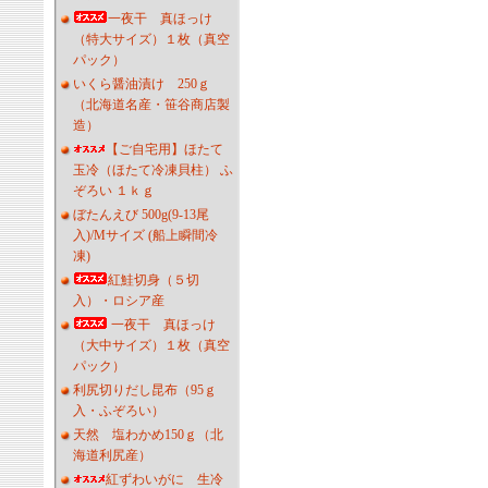
一夜干 真ほっけ
（特大サイズ）１枚（真空
パック）
いくら醤油漬け 250ｇ
（北海道名産・笹谷商店製
造）
【ご自宅用】ほたて
玉冷（ほたて冷凍貝柱） ふ
ぞろい １ｋｇ
ぼたんえび 500g(9-13尾
入)/Mサイズ (船上瞬間冷
凍)
紅鮭切身（５切
入）・ロシア産
一夜干 真ほっけ
（大中サイズ）１枚（真空
パック）
利尻切りだし昆布（95ｇ
入・ふぞろい）
天然 塩わかめ150ｇ（北
海道利尻産）
紅ずわいがに 生冷