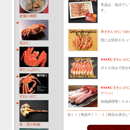
本品は、塩ゆでし
す。
老舗の棒鱈
本ずわいがにつめ
殻には切目が入っ
毛がに
紅ずわいがに
ボイル済みで殻を
本たらばがに
紅ずわいがに
ケージ）
ずわいがに
加熱調理用！５００
全 [
4
] 商品中 [
1
-
4
] 商品を表示
魚・貝の乾物