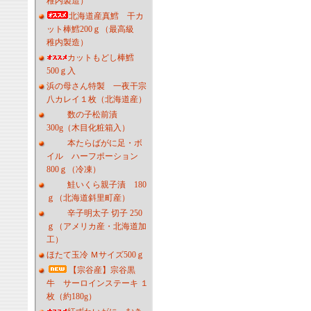
稚内製造）
北海道産真鱈 干カ
ット棒鱈200ｇ（最高級
稚内製造）
カットもどし棒鱈
500ｇ入
浜の母さん特製 一夜干宗
八カレイ１枚（北海道産）
数の子松前漬
300g（木目化粧箱入）
本たらばがに足・ボ
イル ハーフポーション
800ｇ（冷凍）
鮭いくら親子漬 180
ｇ（北海道斜里町産）
辛子明太子 切子 250
ｇ（アメリカ産・北海道加
工）
ほたて玉冷 Ｍサイズ500ｇ
【宗谷産】宗谷黒
牛 サーロインステーキ １
枚（約180g）