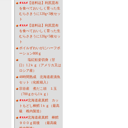
【送料込】利尻昆布
を食べておいしく育った生
むらさきうに120g×3枚セッ
ト
【送料込】利尻昆布
を食べておいしく育った生
むらさきうに120g×5枚セッ
ト
ボイルずわいがにハーフポ
ーション800ｇ
塩紅鮭姿切身（甘
口）1.2ｋｇ（アメリカ又は
ロシア産）
48時間熟成 北海道産漬魚
セット（化粧箱入）
宗谷産 煮だこ頭 １玉
（700ｇから1ｋｇ）
北海道産真鱈 カッ
トもどし棒鱈 1ｋｇ（最高
級 稚内製造）
北海道産真鱈 棒鱈
９００ｇ前後 （最高級