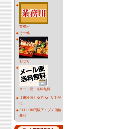
業務用
その他
おせち
メール便・送料無料
【未冷凍】ゆであがり毛が
に
ALL1,080円以下！プチ価格
商品