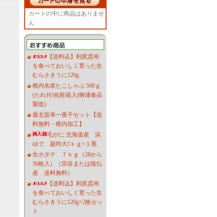
カートの中に商品はありませ
ん
【送料込】利尻昆布
を食べておいしく育った生
むらさきうに120g
稚内名産たこしゃぶ 500ｇ
(たれ付)化粧箱入(柳浦食品
製造)
最北旨幸一夜干セット【送
料無料・稚内加工】
毛がに 北海道産 浜
ゆで 超特大1ｋｇ×１尾
生ホタテ ７ｋｇ（28から
36枚入）（宗谷または猿払
産 送料無料）
【送料込】利尻昆布
を食べておいしく育った生
むらさきうに120g×2枚セッ
ト