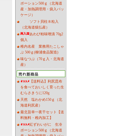
ポーション500ｇ（北海道
産・加熱調理用・袋入パッ
ケージ）
ソフト貝柱８粒入
（北海道猿払産）
あわび粕味噌漬 70g2
個入
稚内名産 業務用たこしゃ
ぶ 500ｇ(柳浦食品製造)
味なつぶ（70ｇ入・北海道
産）
【送料込】利尻昆布
を食べておいしく育った生
むらさきうに120g
天然 塩わかめ150ｇ（北
海道利尻産）
最北旨幸一夜干セット【送
料無料・稚内加工】
紅ずわいがに 生冷
ポーション500ｇ（北海道