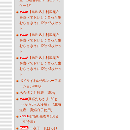
産・加熱調理用・袋入パッ
ケージ）
【送料込】利尻昆布
を食べておいしく育った生
むらさきうに120g×2枚セッ
ト
【送料込】利尻昆布
を食べておいしく育った生
むらさきうに120g×3枚セッ
ト
【送料込】利尻昆布
を食べておいしく育った生
むらさきうに120g×5枚セッ
ト
ボイルずわいがにハーフポ
ーション800ｇ
あらほぐし焼鮭 100ｇ
真鱈たちかま150ｇ
（4から6玉入冷凍）（北海
道産 真鱈白子使用）
稚内産 銀杏草100ｇ
（生冷凍）
一夜干 真ほっけ