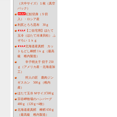
（大中サイズ）１枚（真空
パック）
紅鮭切身（５切
入）・ロシア産
利尻とろろ昆布 30ｇ
【ご自宅用】ほたて
玉冷（ほたて冷凍貝柱） ふ
ぞろい １ｋｇ
北海道産真鱈 カッ
トもどし棒鱈 1ｋｇ（最高
級 稚内製造）
辛子明太子 切子 250
ｇ（アメリカ産・北海道加
工）
狩人の匠 鹿肉ジン
ギスカン 500ｇ（稚内
産）
ほたて玉冷 Ｍサイズ500ｇ
宗谷岬牧場のハンバーグ
480ｇ（120ｇ×4枚）
北海道産真鱈 棒鱈 650ｇ
（最高級 稚内製造）