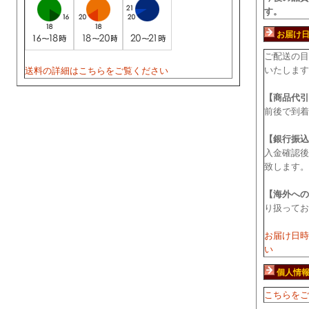
す。
お届け
ご配送の目
いたします
送料の詳細はこちらをご覧ください
【商品代引
前後で到着
【銀行振込
入金確認後
致します。
【海外への
り扱ってお
お届け日時
い
個人情
こちらをご