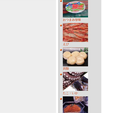
おつまみ珍味
えび
貝類
たこ・いか