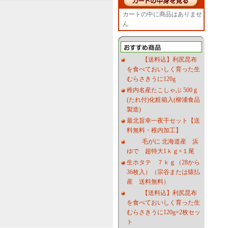
カートの中に商品はありませ
ん
【送料込】利尻昆布
を食べておいしく育った生
むらさきうに120g
稚内名産たこしゃぶ 500ｇ
(たれ付)化粧箱入(柳浦食品
製造)
最北旨幸一夜干セット【送
料無料・稚内加工】
毛がに 北海道産 浜
ゆで 超特大1ｋｇ×１尾
生ホタテ ７ｋｇ（28から
36枚入）（宗谷または猿払
産 送料無料）
【送料込】利尻昆布
を食べておいしく育った生
むらさきうに120g×2枚セッ
ト