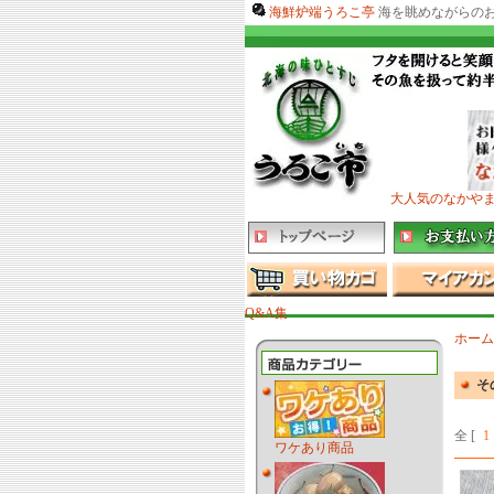
海鮮炉端うろこ亭
海を眺めながらの
大人気のなかや
Q&A集
ホーム
そ
全 [
1
ワケあり商品