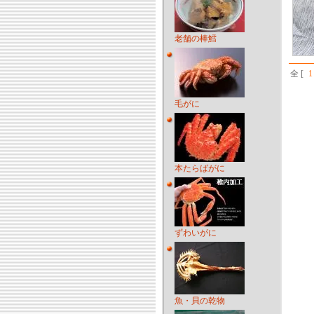
老舗の棒鱈
全 [
1
毛がに
本たらばがに
ずわいがに
魚・貝の乾物