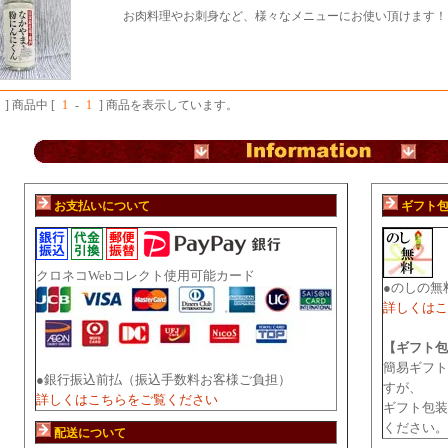
お肉料理やお刺身など、様々なメニューにお使い頂けます！
] 商品中 [
1
-
1
] 商品を表示しています。
お支払いについて
ギフト
クロネコWebコレクト使用可能カード
●のしの無
詳しくはこ
【ギフト包
簡易ギフト
●銀行振込前払（振込手数料お客様ご負担）
すが、
詳しくはこちらをご覧ください
ギフト包装
ください。
配送について