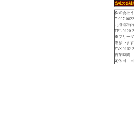
当社の会社
株式会社う
〒097-002
北海道稚内
TEL 0120-
※フリーダ
慮願います
FAX 0162-
営業時間 9
定休日 日