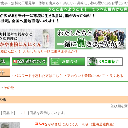
お食事・無料の工場見学・体験も出来る！ 楽しい・美味しい旅の思い出をお手伝い
ま粉にんにく！
わたしたちと一緒に働きませんか？
・パスワードを忘れた方はこちら
・アカウント登録について
・良くある
>
その他
の他
並び順を変
] 商品中 [
1
-
1
] 商品を表示しています。
なかやま粉にんにくん 40ｇ（北海道稚内産）