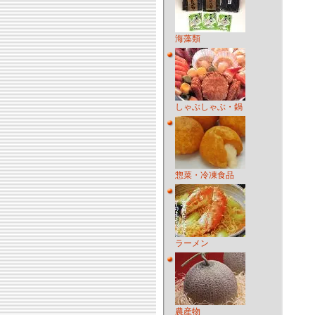
海藻類
しゃぶしゃぶ・鍋
惣菜・冷凍食品
ラーメン
農産物