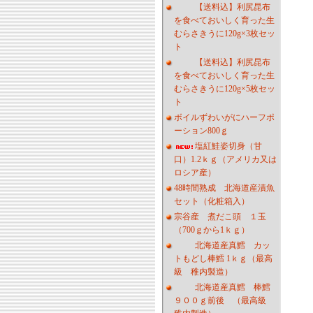
【送料込】利尻昆布
を食べておいしく育った生
むらさきうに120g×3枚セッ
ト
【送料込】利尻昆布
を食べておいしく育った生
むらさきうに120g×5枚セッ
ト
ボイルずわいがにハーフポ
ーション800ｇ
塩紅鮭姿切身（甘
口）1.2ｋｇ（アメリカ又は
ロシア産）
48時間熟成 北海道産漬魚
セット（化粧箱入）
宗谷産 煮だこ頭 １玉
（700ｇから1ｋｇ）
北海道産真鱈 カッ
トもどし棒鱈 1ｋｇ（最高
級 稚内製造）
北海道産真鱈 棒鱈
９００ｇ前後 （最高級