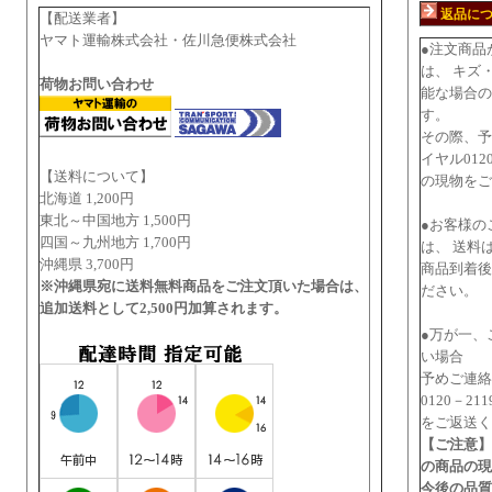
返品に
【配送業者】
ヤマト運輸株式会社・佐川急便株式会社
●注文商品
は、 キズ
荷物お問い合わせ
能な場合の
す。
その際、予
イヤル012
【送料について】
の現物をご
北海道 1,200円
東北～中国地方 1,500円
●お客様の
四国～九州地方 1,700円
は、 送料
沖縄県 3,700円
商品到着後
※沖縄県宛に送料無料商品をご注文頂いた場合は、
ださい。
追加送料として2,500円加算されます。
●万が一、
い場合
予めご連絡
0120－2
をご返送く
【ご注意】
の商品の現
今後の品質