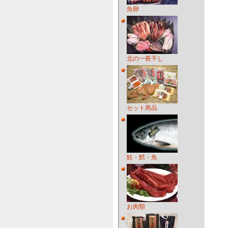
魚卵
北の一夜干し
セット商品
鮭・鱈・魚
お肉類